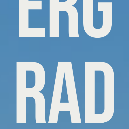
erg
rad