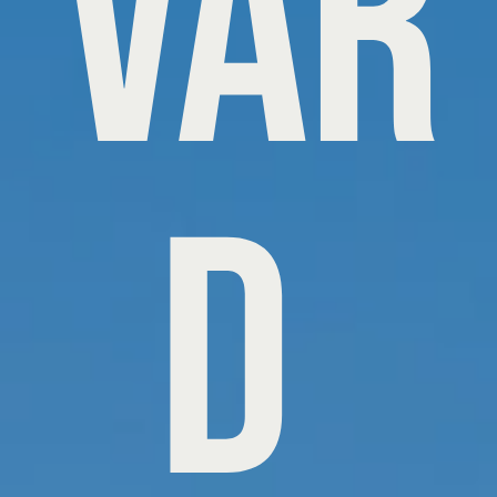
var
d 